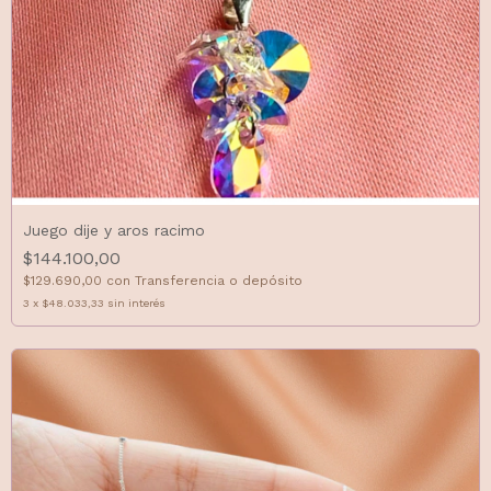
Juego dije y aros racimo
$144.100,00
$129.690,00
con
Transferencia o depósito
3
x
$48.033,33
sin interés