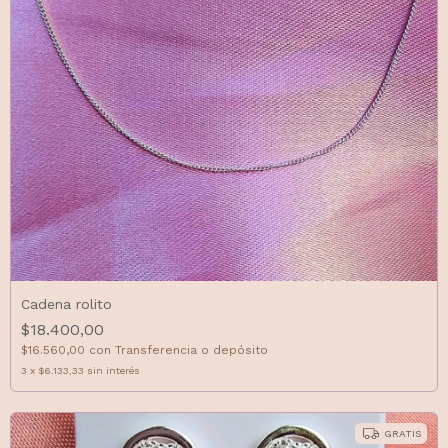
Cadena rolito
$18.400,00
$16.560,00
con
Transferencia o depósito
3
x
$6.133,33
sin interés
GRATIS