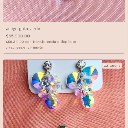
Juego gota verde
$65.900,00
$59.310,00
con
Transferencia o depósito
3
x
$21.966,67
sin interés
GRATIS