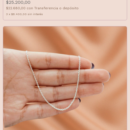
$25.200,00
$22.680,00
con
Transferencia o depósito
3
x
$8.400,00
sin interés