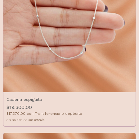
Cadena espiguita
$19.300,00
$17.370,00
con
Transferencia o depósito
3
x
$6.433,33
sin interés