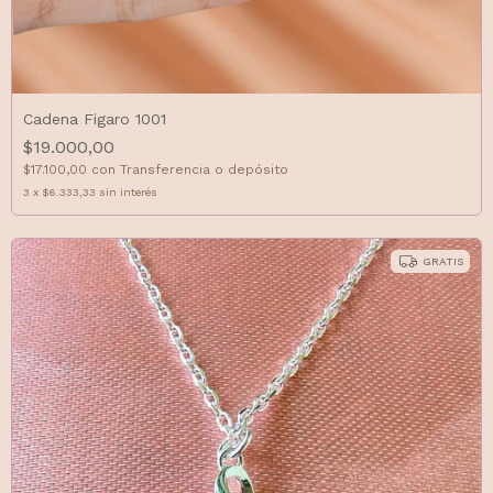
Cadena Figaro 1001
$19.000,00
$17.100,00
con
Transferencia o depósito
3
x
$6.333,33
sin interés
GRATIS