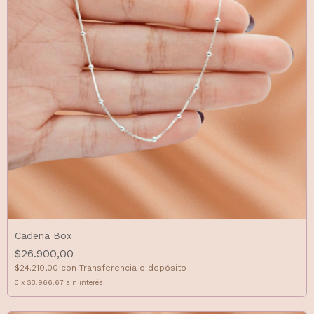
Cadena Box
$26.900,00
$24.210,00
con
Transferencia o depósito
3
x
$8.966,67
sin interés