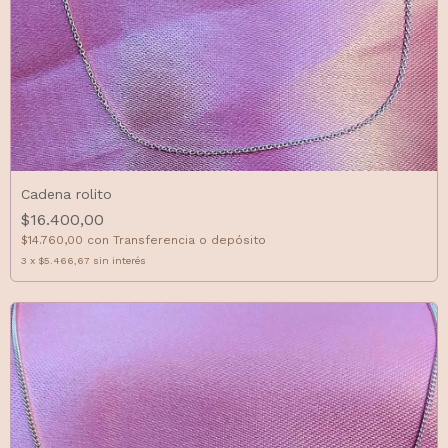
Cadena rolito
$16.400,00
$14.760,00
con
Transferencia o depósito
3
x
$5.466,67
sin interés