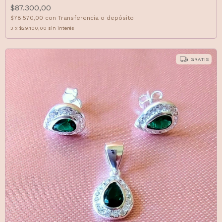
$87.300,00
$78.570,00
con
Transferencia o depósito
3
x
$29.100,00
sin interés
GRATIS