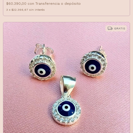
$60.390,00
con
Transferencia o depósito
3
x
$22.366,67
sin interés
GRATIS