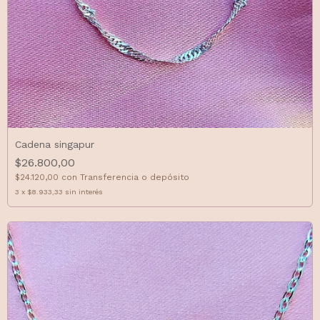
Cadena singapur
$26.800,00
$24.120,00
con
Transferencia o depósito
3
x
$8.933,33
sin interés