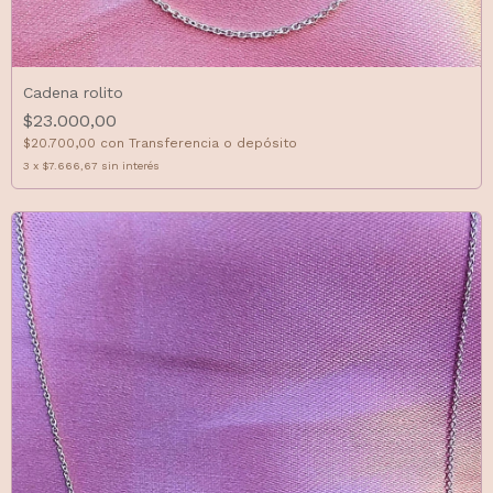
Cadena rolito
$23.000,00
$20.700,00
con
Transferencia o depósito
3
x
$7.666,67
sin interés