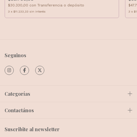
$30.330,00
con
Transferencia o depósito
$47.
3
x
$11.233,33
sin interés
3
x
$1
Seguinos
Categorías
Contactános
Suscribite al newsletter