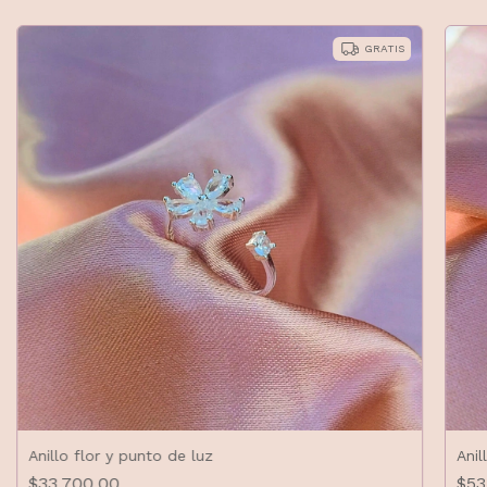
GRATIS
Anillo flor y punto de luz
Anil
$33.700,00
$53