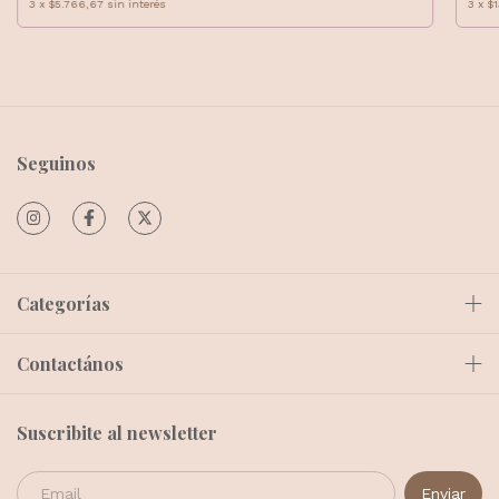
3
x
$5.766,67
sin interés
3
x
$1
Seguinos
Categorías
Contactános
Suscribite al newsletter