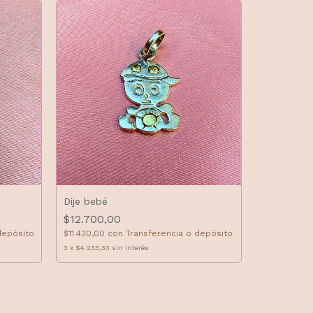
Dije bebé
$12.700,00
Dije gota 
depósito
$11.430,00
con
Transferencia o depósito
$28.700,
3
x
$4.233,33
sin interés
$25.830,00
depósito
3
x
$9.566,67