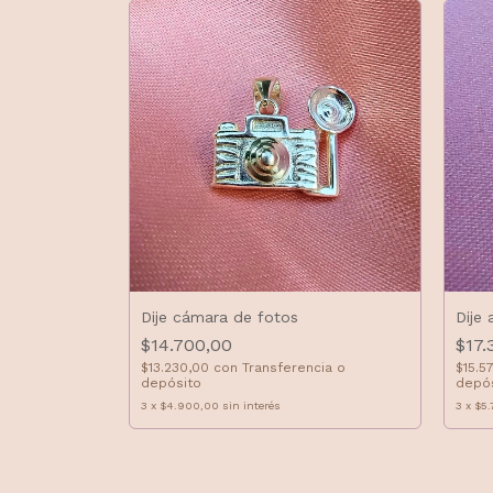
Dije cámara de fotos
Dije 
$14.700,00
$17.
cia o depósito
$13.230,00
con
Transferencia o
$15.5
depósito
depó
3
x
$4.900,00
sin interés
3
x
$5.