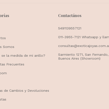
orías
Contactános
5491139557121
011-3955-7121 Whatsapp y lla
ctos
consultas@exoticajoyas.com.a
es Somos
Sarmiento 1271, San Fernando,
se la medida de mi anillo?
Buenos Aires (Showroom)
tas Frecuentes
room
cas de Cambios y Devoluciones
stas