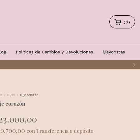
(
0
)
log
Políticas de Cambios y Devoluciones
Mayoristas
io
/
Dijes
/
Dije corazón
je corazón
23.000,00
20.700,00
con
Transferencia o depósito