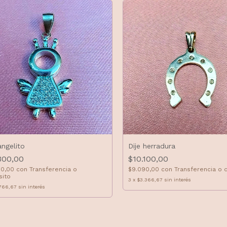
angelito
Dije herradura
300,00
$10.100,00
70,00
con
Transferencia o
$9.090,00
con
Transferencia o 
sito
3
x
$3.366,67
sin interés
766,67
sin interés