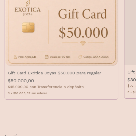
Gift
Gift Card Exótica Joyas $50.000 para regalar
$30
$50.000,00
$27.
$45.000,00
con
Transferencia o depósito
3
x
$
3
x
$16.666,67
sin interés