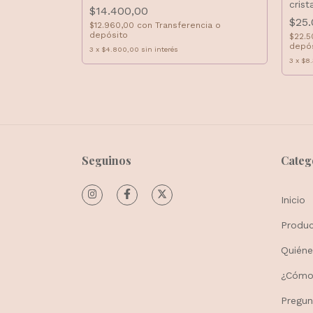
crist
$14.400,00
$25
cia o
$12.960,00
con
Transferencia o
depósito
$22.
depó
3
x
$4.800,00
sin interés
3
x
$8.
Seguinos
Categ
Inicio
Produ
Quién
¿Cómo 
Pregun