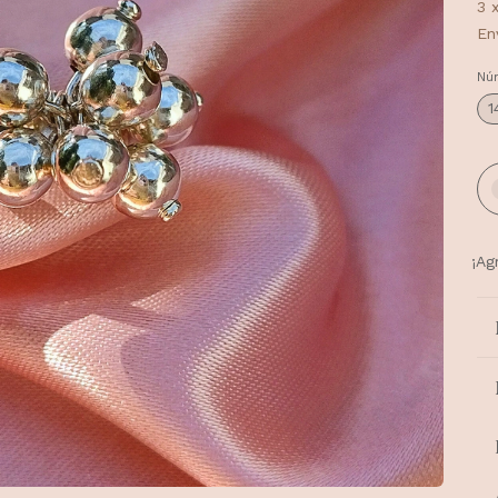
3
En
Nú
1
¡Ag