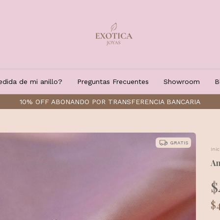
dida de mi anillo?
Preguntas Frecuentes
Showroom
B
ENVÍOS A TODO EL PAÍS
GRATIS
Inic
An
$
$