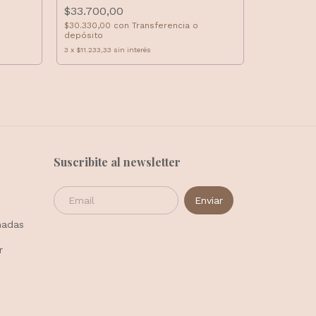
$33.700,00
Anillo soli
$30.330,00
con
Transferencia o
$18.700,
depósito
$16.830,00
3
x
$11.233,33
sin interés
depósito
3
x
$6.233,33
Suscribite al newsletter
madas
r