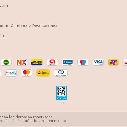
room
cas de Cambios y Devoluciones
stas
1
 Todos los derechos reservados.
gresá acá.
/
Botón de arrepentimiento