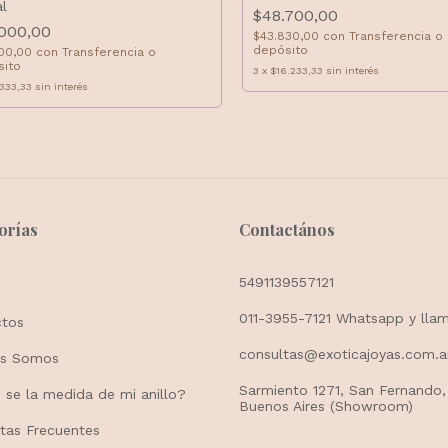
al
$48.700,00
.000,00
$43.830,00
con
Transferencia o
depósito
500,00
con
Transferencia o
sito
3
x
$16.233,33
sin interés
333,33
sin interés
orías
Contactános
5491139557121
011-3955-7121 Whatsapp y lla
ctos
consultas@exoticajoyas.com.a
es Somos
Sarmiento 1271, San Fernando,
se la medida de mi anillo?
Buenos Aires (Showroom)
tas Frecuentes