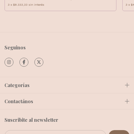
3
x
$8.333,33
sin interés
3
x
$
Seguinos
Categorías
Contactános
Suscribite al newsletter