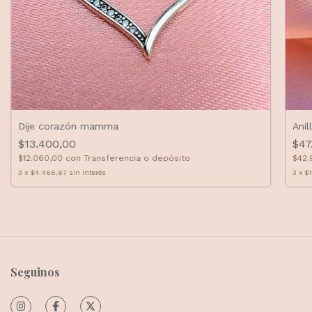
Dije corazón mamma
Anil
$13.400,00
$47
$12.060,00
con
Transferencia o depósito
$42.
3
x
$4.466,67
sin interés
3
x
$
Seguinos